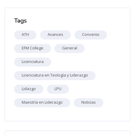
Omitir Marcas
Tags
ATH
Avances
Convenio
EFM College
General
Licenciatura
Licenciatura en Teología y Liderazgo
Lidazgo
LPU
Maestría en Liderazgo
Noticias
Omitir [Cocoon] Course Info