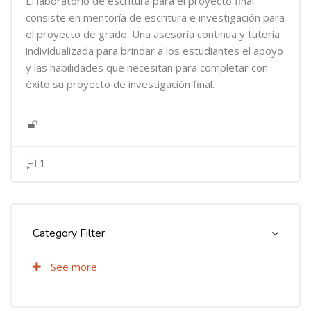
El laboratorio de escritura para el proyecto final
consiste en mentoría de escritura e investigación para
el proyecto de grado. Una asesoría continua y tutoría
individualizada para brindar a los estudiantes el apoyo
y las habilidades que necesitan para completar con
éxito su proyecto de investigación final.
1
Bloques
Bloques
Omitir [Cocoon] Course Categories List
Category Filter
See more