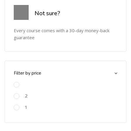
Not sure?
Every course comes with a 30-day money-back
guarantee
Omitir [Cocoon] Course Filter (Paid)
Filter by price
2
1