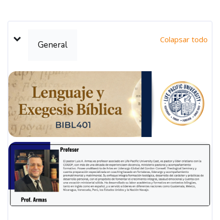
Bloques
Bloques
Esquema semanal
Colapsar todo
General