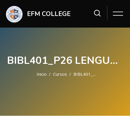
EFM COLLEGE
BIBL401_P26 LENGUAJES Y EXEGESIS BÍBLICA
Inicio
Cursos
BIBL401_P26
Saltar al contenido principal