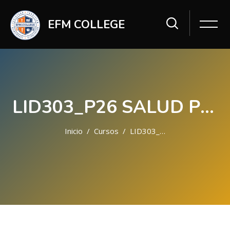
EFM COLLEGE
LID303_P26 SALUD PERSONAL DEL LIDER
Inicio
Cursos
LID303_P26
Saltar al contenido principal