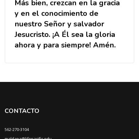
Más bien, crezcan en la gracia
y en el conocimiento de
nuestro Señor y salvador
Jesucristo. ¡A Él sea la gloria
ahora y para siempre! Amén.
Bloques
CONTACTO
562-270-3104
maldana@lifepacific.edu