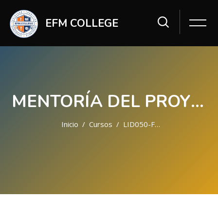
EFM COLLEGE
MENTORÍA DEL PROYECTO FINAL_LID050-F25
Inicio
Cursos
LID050-F25
Saltar al contenido principal