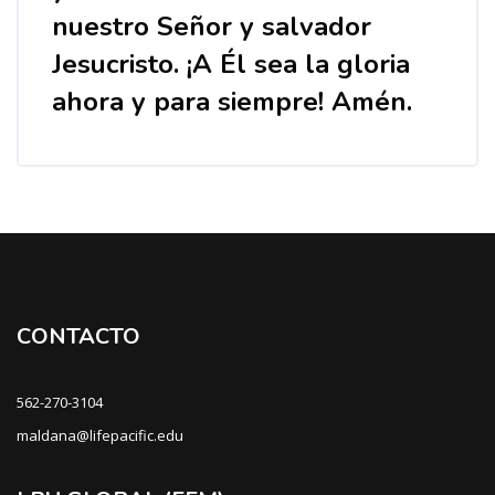
nuestro Señor y salvador
Jesucristo. ¡A Él sea la gloria
ahora y para siempre! Amén.
Bloques
CONTACTO
562-270-3104
maldana@lifepacific.edu