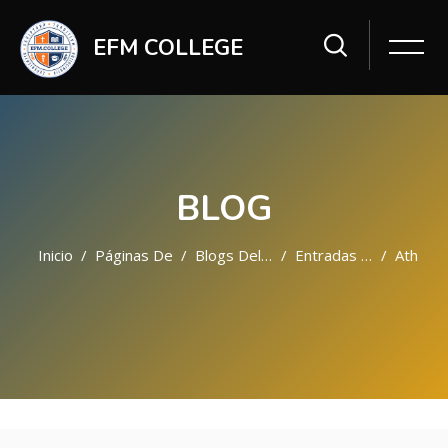
EFM COLLEGE
BLOG
Inicio
Páginas Del Sitio
Blogs Del Sitio
Entradas Del Blog
Ath
Saltar al contenido principal
Omitir [Cocoon] Featured Blog Posts Slider