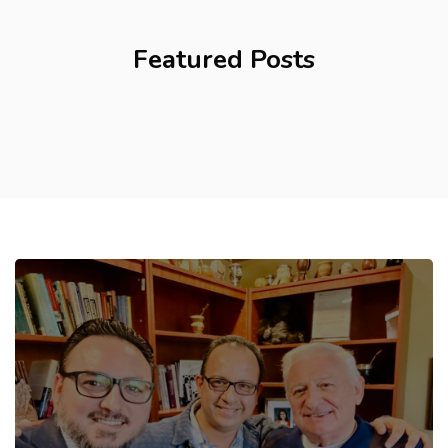
Bloques
Featured Posts
Bloques