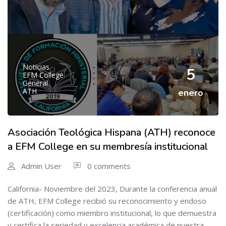
Noticias
5
EFM College
General
ATH
enero
Asociación Teológica Hispana (ATH) reconoce
a EFM College en su membresía institucional
Admin User
0 comments
California- Noviembre del 2023, Durante la conferencia anual
de ATH, EFM College recibió su reconocimiento y endoso
(certificación) como miembro institucional, lo que demuestra
y certifica la seriedad y excelencia académica de nuestra