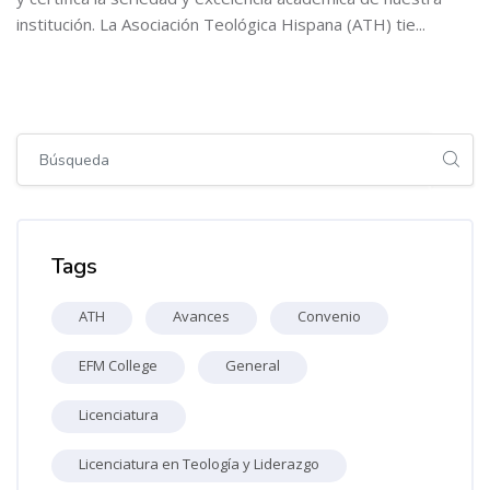
institución. La Asociación Teológica Hispana (ATH) tie...
Bloques
Bloques
Omitir [Cocoon] Global search (sidebar)
Omitir Tags
Tags
ATH
Avances
Convenio
EFM College
General
Licenciatura
Licenciatura en Teología y Liderazgo