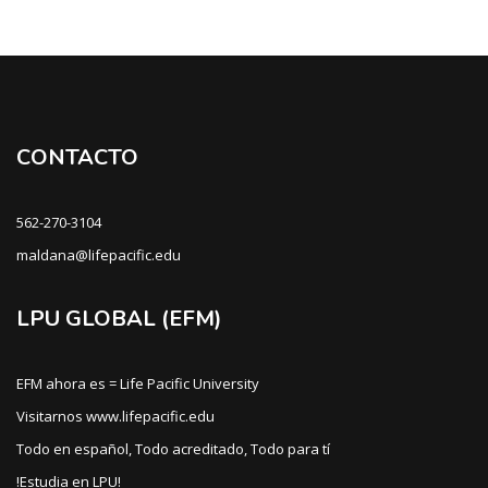
Bloques
CONTACTO
562-270-3104
maldana@lifepacific.edu
LPU GLOBAL (EFM)
EFM ahora es = Life Pacific University
Visitarnos www.lifepacific.edu
Todo en español, Todo acreditado, Todo para tí
!Estudia en LPU!