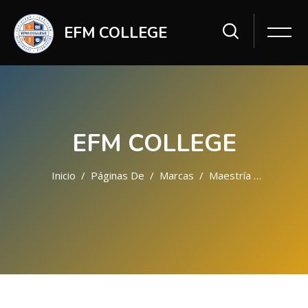
EFM COLLEGE
EFM COLLEGE
Inicio
Páginas Del Sitio
Marcas
Maestría En Liderazgo
Saltar al contenido principal