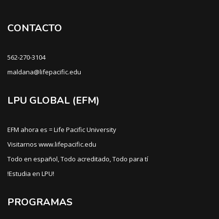
CONTACTO
562-270-3104
maldana@lifepacific.edu
LPU GLOBAL (EFM)
EFM ahora es = Life Pacific University
Visitarnos www.lifepacific.edu
Todo en español, Todo acreditado, Todo para tí
!Estudia en LPU!
PROGRAMAS