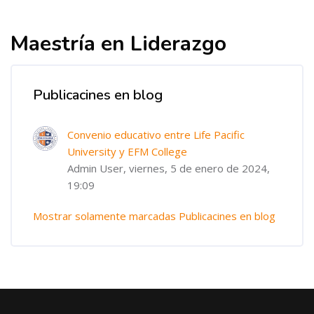
Bloques
Bloques
Maestría en Liderazgo
Publicacines en blog
Convenio educativo entre Life Pacific
University y EFM College
Admin User, viernes, 5 de enero de 2024,
19:09
Mostrar solamente marcadas Publicacines en blog
Bloques
Bloques