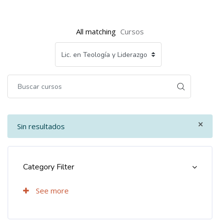
Bloques
Bloques
All matching
Cursos
×
Sin resultados
Bloques
Bloques
Omitir [Cocoon] Course Categories List
Category Filter
See more