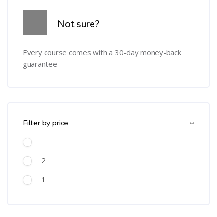
Omitir [Cocoon] Course Info
Not sure?
Every course comes with a 30-day money-back
guarantee
Omitir [Cocoon] Course Filter (Paid)
Filter by price
2
1