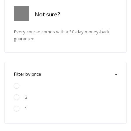
Omitir [Cocoon] Course Info
Not sure?
Every course comes with a 30-day money-back
guarantee
Omitir [Cocoon] Course Filter (Paid)
Filter by price
2
1