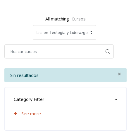
Bloques
Bloques
All matching
Cursos
×
Sin resultados
Bloques
Bloques
Omitir [Cocoon] Course Categories List
Category Filter
See more